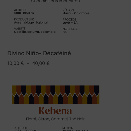
Divino Niño- Décaféiné
10,00
€
–
40,00
€